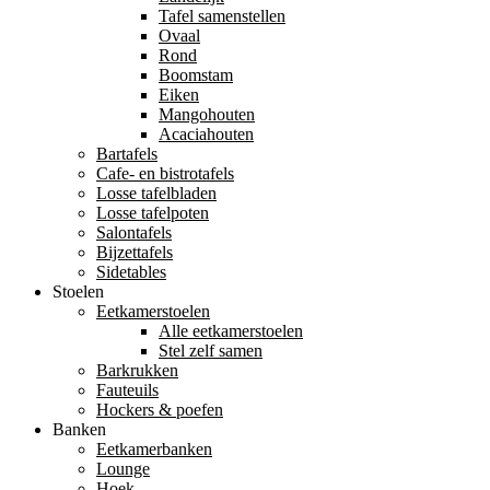
Tafel samenstellen
Ovaal
Rond
Boomstam
Eiken
Mangohouten
Acaciahouten
Bartafels
Cafe- en bistrotafels
Losse tafelbladen
Losse tafelpoten
Salontafels
Bijzettafels
Sidetables
Stoelen
Eetkamerstoelen
Alle eetkamerstoelen
Stel zelf samen
Barkrukken
Fauteuils
Hockers & poefen
Banken
Eetkamerbanken
Lounge
Hoek