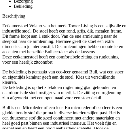
Bezorging
Bekleding
Beschrijving
Eetkamerstoel Volano van het merk Tower Living is een stijlvolle en
industriële stoel. De stoel heeft een rond, grijs, dik, metalen frame.
Dit frame loopt aan 1 stuk door. Van de ene armleuning naar de
sleepoot naar de armleuning. Hiermee geeft de stoel een extra
dimensie aan je interieurstijl. De armleuningen hebben mooie leren
accenten met hetzelfde Bull eco-leer als de kussens.
Deze eetkamerstoel heeft een comfortabele zitting en rugleuning
voor een heerlijk zitcomfort.
De bekleding is gemaakt van eco-leer genaamd Bull, wat een stoer
en eigentijds karakter geeft aan de stoel. Kies uit verschillende
kleuren.
De bekleding is op het zitvlak en rugleuning glad gehouden en
daardoor is de stoel rustiger van uiterlijk. De zitting en rugleuning
zijn afgewerkt met een open naad voor een stoer detail.
Bull is een Microleder of eco leer. En microleder of eco leer is een
gladde trendy stof die prima in diverse interieurstijlen past. Het is
een duurzame stof die goed combineert met andere materialen en
heel goed past binnen een industrieel interieur. Het voelt fijn en
soepel aan en heeft een hoog aaibaarheidsgehalte. Door de