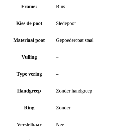
Frame:
Buis
Kies de poot
Sledepoot
Materiaal poot
Gepoedercoat staal
Vulling
–
Type vering
–
Handgreep
Zonder handgreep
Ring
Zonder
Verstelbaar
Nee