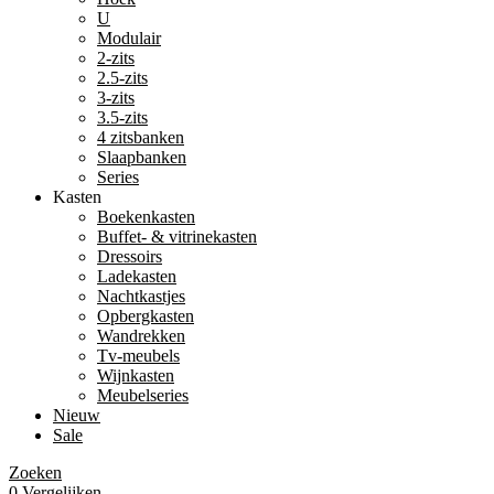
U
Modulair
2-zits
2.5-zits
3-zits
3.5-zits
4 zitsbanken
Slaapbanken
Series
Kasten
Boekenkasten
Buffet- & vitrinekasten
Dressoirs
Ladekasten
Nachtkastjes
Opbergkasten
Wandrekken
Tv-meubels
Wijnkasten
Meubelseries
Nieuw
Sale
Zoeken
0
Vergelijken