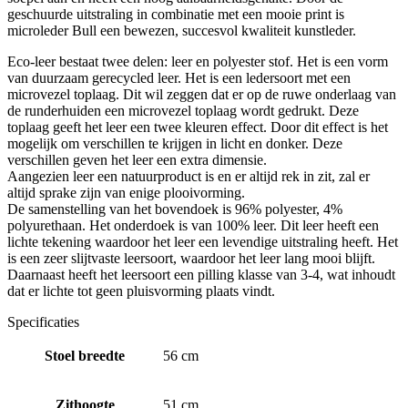
geschuurde uitstraling in combinatie met een mooie print is
microleder Bull een bewezen, succesvol kwaliteit kunstleder.
Eco-leer bestaat twee delen: leer en polyester stof. Het is een vorm
van duurzaam gerecycled leer. Het is een ledersoort met een
microvezel toplaag. Dit wil zeggen dat er op de ruwe onderlaag van
de runderhuiden een microvezel toplaag wordt gedrukt. Deze
toplaag geeft het leer een twee kleuren effect. Door dit effect is het
mogelijk om verschillen te krijgen in licht en donker. Deze
verschillen geven het leer een extra dimensie.
Aangezien leer een natuurproduct is en er altijd rek in zit, zal er
altijd sprake zijn van enige plooivorming.
De samenstelling van het bovendoek is 96% polyester, 4%
polyurethaan. Het onderdoek is van 100% leer. Dit leer heeft een
lichte tekening waardoor het leer een levendige uitstraling heeft. Het
is een zeer slijtvaste leersoort, waardoor het leer lang mooi blijft.
Daarnaast heeft het leersoort een pilling klasse van 3-4, wat inhoudt
dat er lichte tot geen pluisvorming plaats vindt.
Specificaties
Stoel breedte
56 cm
Zithoogte
51 cm